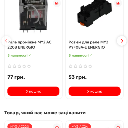
Реле проміжне MY2 AC
Роз'єм для реле MY2
220В ENERGIO
PYF08A-E ENERGIO
В наявності ✓
В наявності ✓
77 грн.
53 грн.
У кошик
У кошик
Товар, який вас може зацікавити
MY3-AC220
MY3-AC24