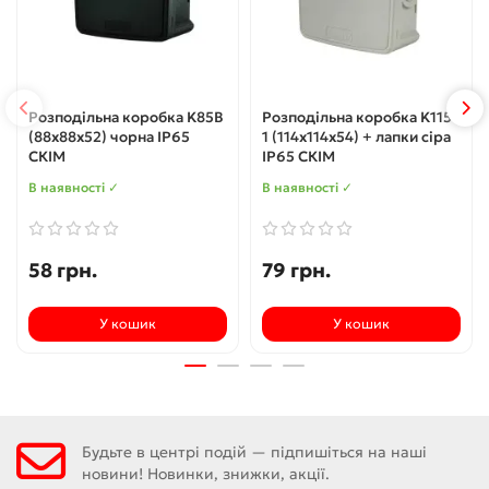
Розподільна коробка K85B
Розподільна коробка K115-
(88х88х52) чорна IP65
1 (114х114х54) + лапки сіра
СКІМ
IP65 СКІМ
В наявності ✓
В наявності ✓
58 грн.
79 грн.
У кошик
У кошик
Будьте в центрі подій — підпишіться на наші
новини! Новинки, знижки, акції.