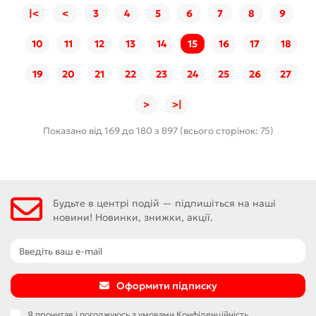
|<
<
3
4
5
6
7
8
9
10
11
12
13
14
15
16
17
18
19
20
21
22
23
24
25
26
27
>
>|
Показано від 169 до 180 з 897 (всього сторінок: 75)
Будьте в центрі подій — підпишіться на наші
новини! Новинки, знижки, акції.
Оформити підписку
Я прочитав і погоджуюсь з умовами
Конфіденційність