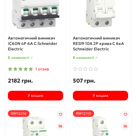
Автоматичний вимикач
Автоматичний вимикач
iC60N 4P 6A C Schneider
RESI9 10А 2P крива С 6кА
Electric
Schneider Electric
В наявності ✓
В наявності ✓
1 отзив
2182 грн.
507 грн.
У кошик
У кошик
R9F12216
R9F12110