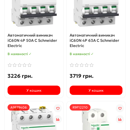
Автоматичний вимикач
Автоматичний вимикач
iC60N 4P 50A C Schneider
iC60N 4P 63A C Schneider
Electric
Electric
В наявності ✓
В наявності ✓
3226 грн.
3719 грн.
У кошик
У кошик
A9F79406
R9F12210