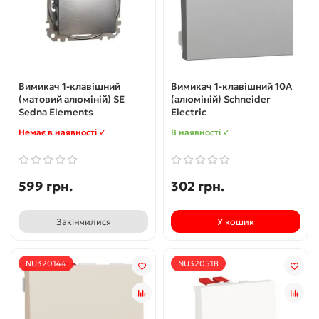
Вимикач 1-клавішний
Вимикач 1-клавішний 10А
(матовий алюміній) SE
(алюміній) Schneider
Sedna Elements
Electric
Немає в наявності ✓
В наявності ✓
599 грн.
302 грн.
Закінчилися
У кошик
NU320144
NU320518