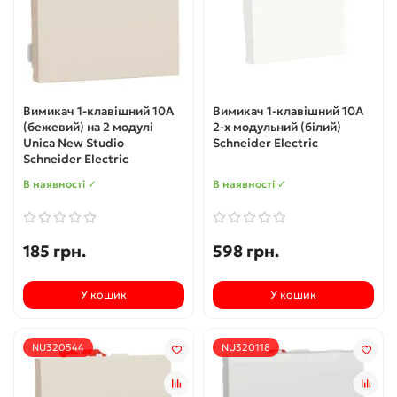
Вимикач 1-клавішний 10А
Вимикач 1-клавішний 10А
(бежевий) на 2 модулі
2-х модульний (білий)
Unica New Studio
Schneider Electric
Schneider Electric
В наявності ✓
В наявності ✓
185 грн.
598 грн.
У кошик
У кошик
NU320544
NU320118