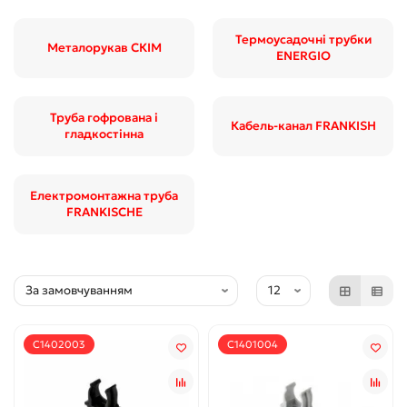
Термоусадочні трубки
Металорукав CКІМ
ENERGIO
Труба гофрована і
Кабель-канал FRANKISH
гладкостінна
Електромонтажна труба
FRANKISCHE
С1402003
С1401004