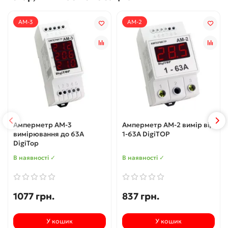
АМ-3
АМ-2
Амперметр АМ-3
Амперметр АМ-2 вимір від
вимірювання до 63А
1-63А DigiTOP
DigiTop
В наявності ✓
В наявності ✓
1077 грн.
837 грн.
У кошик
У кошик