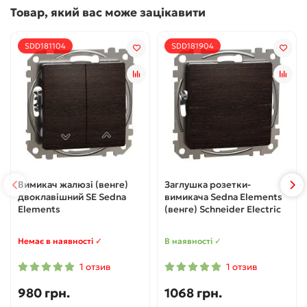
Товар, який вас може зацікавити
SDD181104
SDD181904
Вимикач жалюзі (венге)
Заглушка розетки-
двоклавішний SE Sedna
вимикача Sedna Elements
Elements
(венге) Schneider Electric
Немає в наявності ✓
В наявності ✓
1 отзив
1 отзив
980 грн.
1068 грн.