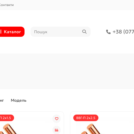
Контакти
+38 (077
Каталог
нг
Модель
П 2х1.5
ВВГ-П 2х2.5