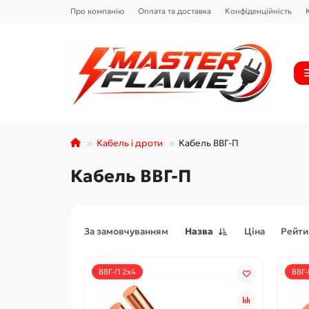
Про компанію
Оплата та доставка
Конфіденційність
Кабель і дроти
Кабель ВВГ-П
Кабель ВВГ-П
За замовчуванням
Назва
Ціна
Рейти
ВВГ-П 2x4
ВВГ-