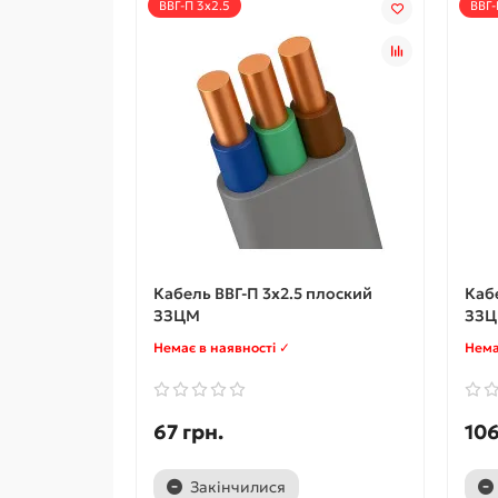
ВВГ-П 3x2.5
ВВГ-
Кабель ВВГ-П 3x2.5 плоский
Каб
ЗЗЦМ
ЗЗ
Немає в наявності ✓
Нема
67 грн.
106
Закінчилися