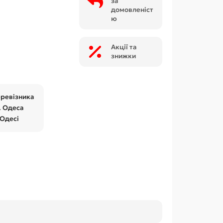
за
домовленіст
ю
Акції та
знижки
еревізника
. Одеса
 Одесі