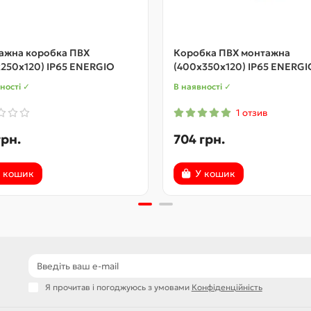
ажна коробка ПВХ
Коробка ПВХ монтажна
250x120) IP65 ENERGIO
(400x350x120) IP65 ENERGI
ності ✓
В наявності ✓
1 отзив
грн.
704 грн.
 кошик
У кошик
Я прочитав і погоджуюсь з умовами
Конфіденційність