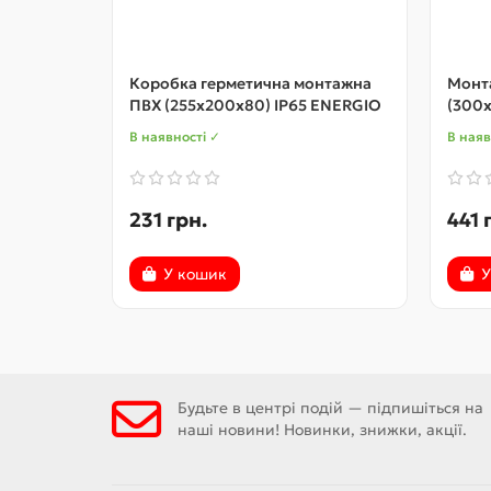
Коробка герметична монтажна
Монт
ПВХ (255x200x80) IP65 ENERGIO
(300x
В наявності ✓
В наяв
231 грн.
441 
У кошик
У
Будьте в центрі подій — підпишіться на
наші новини! Новинки, знижки, акції.