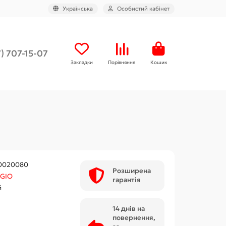
Українська
Особистий кабінет
) 707-15-07
Закладки
Порівняння
Кошик
0020080
Розширена
GIO
гарантія
й
14 днів на
повернення,