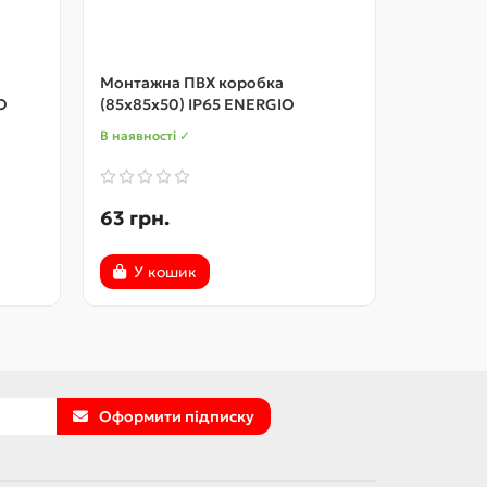
Монтажна ПВХ коробка
Коробка 
O
(85x85x50) IP65 ENERGIO
(D50x50)
В наявності ✓
В наявност
63 грн.
32 грн.
У кошик
У ко
Оформити підписку