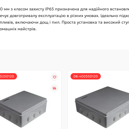
 мм з класом захисту IP65 призначена для надійного встановл
ечує довготривалу експлуатацію в різних умовах. Ідеально підхо
впливів, включаючи дощ і пил. Проста установка та високий сту
омашніх майстрів.
0250120
DB-400350120