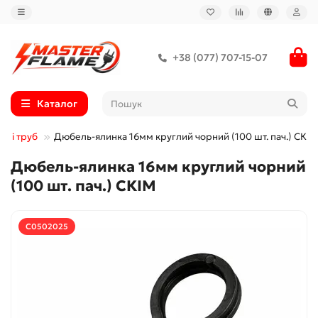
+38 (077) 707-15-07
Каталог
ів і труб
Дюбель-ялинка 16мм круглий чорний (100 шт. пач.) СКІМ
Дюбель-ялинка 16мм круглий чорний
(100 шт. пач.) СКІМ
С0502025