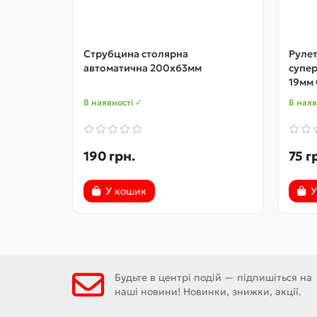
Струбцина столярна
Рулет
автоматична 200х63мм
супер
19мм
В наявності ✓
В наяв
190 грн.
75 г
У кошик
У
Будьте в центрі подій — підпишіться на
наші новини! Новинки, знижки, акції.