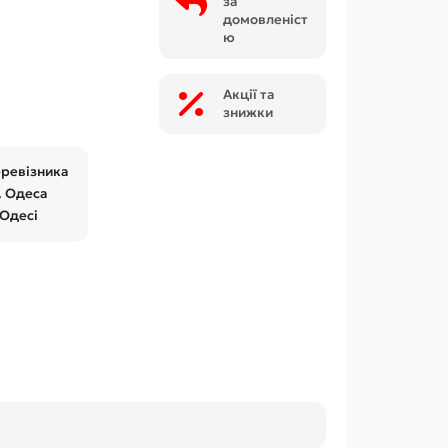
за
домовленіст
ю
Акції та
знижки
еревізника
. Одеса
 Одесі