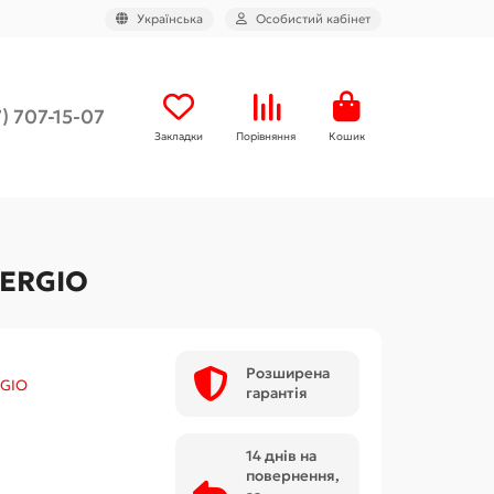
Українська
Особистий кабінет
) 707-15-07
Закладки
Порівняння
Кошик
NERGIO
Розширена
GIO
гарантія
14 днів на
повернення,