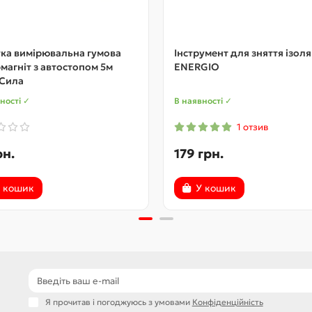
ка вимірювальна гумова
Інструмент для зняття ізоля
магніт з автостопом 5м
ENERGIO
 Сила
ності ✓
В наявності ✓
1 отзив
рн.
179 грн.
 кошик
У кошик
Я прочитав і погоджуюсь з умовами
Конфіденційність