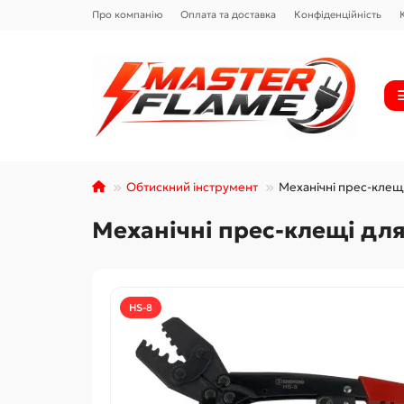
Про компанію
Оплата та доставка
Конфіденційність
Обтискний інструмент
Механічні прес-клещі
Механічні прес-клещі для
HS-8