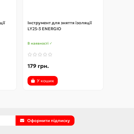
ції
Інструмент для зняття ізоляції
Інструмен
LY25-3 ENERGIO
LY25-4 E
В наявності ✓
В наявност
179 грн.
179 грн
У кошик
У ко
Оформити підписку