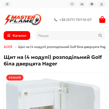
+38 (077) 707-15-07
Каталог
й HAGER
Щит на (4 модулі) розподільний Golf біла дверцята Hager
Щит на (4 модулі) розподільний Golf
біла дверцята Hager
VS104PD