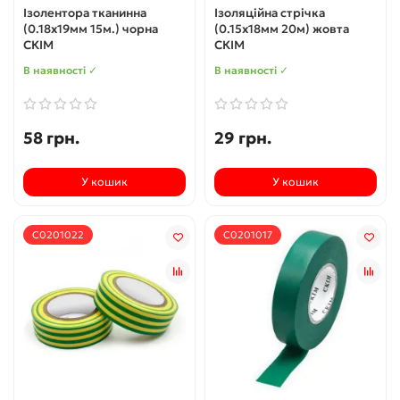
Ізолентора тканинна
Ізоляційна стрічка
(0.18х19мм 15м.) чорна
(0.15х18мм 20м) жовта
СКІМ
СКІМ
В наявності ✓
В наявності ✓
58 грн.
29 грн.
У кошик
У кошик
С0201022
С0201017