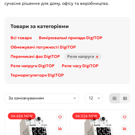
сучасне рішення для дому, офісу та виробництва.
Товари за категоріями
Всі товари
Вимірювальні прилади DigiTOP
Обмежувачі потужності DigiTOP
×
Перемикачі фаз DigiTOP
Реле напруги
Реле напруги DigiTOP
Реле часу DigiTOP
Терморегулятори DigiTOP
VА-63A M2W
VА-32A M2W