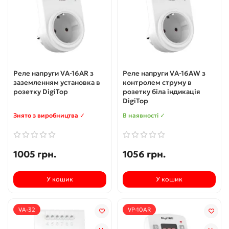
Реле напруги VA-16AR з
Реле напруги VA-16AW з
заземленням установка в
контролем струму в
розетку DigiTop
розетку біла індикація
DigiTop
Знято з виробництва ✓
В наявності ✓
1005 грн.
1056 грн.
У кошик
У кошик
VA-32
VP-10AR