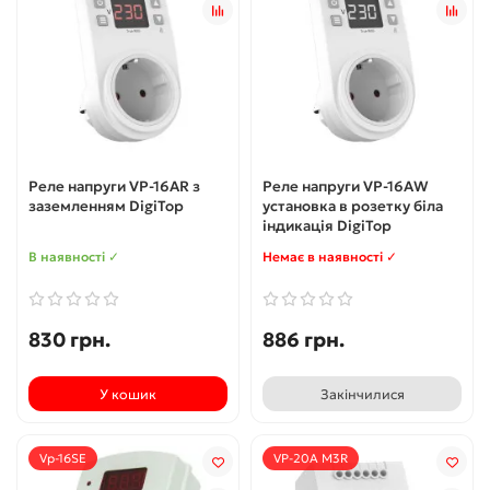
Реле напруги VP-16AR з
Реле напруги VP-16AW
заземленням DigiTop
установка в розетку біла
індикація DigiTop
В наявності ✓
Немає в наявності ✓
830 грн.
886 грн.
У кошик
Закінчилися
Vp-16SE
VР-20A M3R