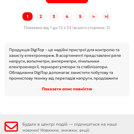
1
2
3
4
5
>
>|
Показано від 1 до 12 з 53 (всього сторінок: 5)
Продукція DigiTop – це надійні пристрої для контролю та
захисту електромереж. В асортименті представлені реле
напруги, вольтметри, амперметри, лічильники
електроенергії, терморегулятори та стабілізатори.
Обладнання DigiTop допомагає захистити побутову та
промислову техніку від перепадів напруги, продовжити
термін служби приладів та забезпечити безпеку
Показати опис повністю
Показати опис повністю
електромережі. Пристрої відрізняються точністю,
довговічністю та зручністю в експлуатації. DigiTop – це
сучасне рішення для дому, офісу та виробництва.
Будьте в центрі подій — підпишіться на наші
новини! Новинки, знижки, акції.