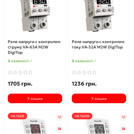
Реле напруги c контролем
Реле напруги c контролем
струму VA-63A M2W
току VА-32A M2W DigiTop
DigiTop
В наявності ✓
В наявності ✓
1705 грн.
1236 грн.
У кошик
У кошик
VA-16AR
VA-16AW