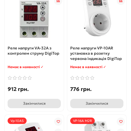
Реле напруги VA-32A з
Реле напруги VP-10AR
контролем струму DigiTop
установка в розетку
червона індикація DigiTop
Немає в наявності ✓
Немає в наявності ✓
912 грн.
776 грн.
Закінчилися
Закінчилися
Vp-10AS
VP-16A M2R