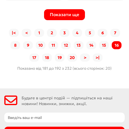
Показати ще
|<
<
1
2
3
4
5
6
7
8
9
10
11
12
13
14
15
16
17
18
19
20
>
>|
Показано від 181 до 192 з 232 (всього сторінок: 20)
Будьте в центрі подій — підпишіться на наші
новини! Новинки, знижки, акції.