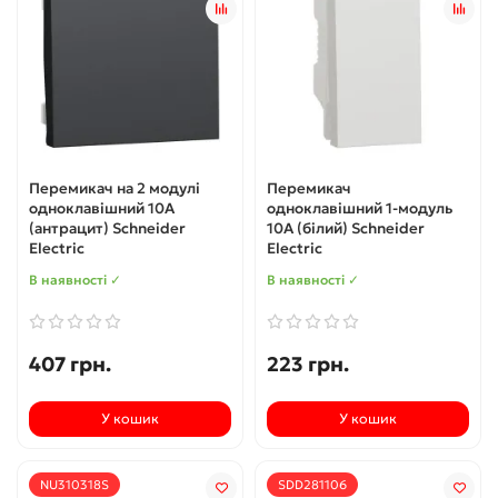
Перемикач на 2 модулі
Перемикач
одноклавішний 10А
одноклавішний 1-модуль
(антрацит) Schneider
10А (білий) Schneider
Electric
Electric
В наявності ✓
В наявності ✓
407 грн.
223 грн.
У кошик
У кошик
NU310318S
SDD281106