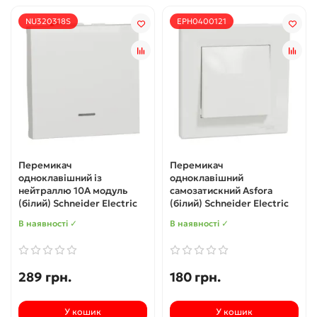
NU320318S
EPH0400121
Перемикач
Перемикач
одноклавішний із
одноклавішний
нейтраллю 10А модуль
самозатискний Asfora
(білий) Schneider Electric
(білий) Schneider Electric
В наявності ✓
В наявності ✓
289 грн.
180 грн.
У кошик
У кошик