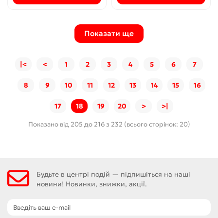
Показати ще
|<
<
1
2
3
4
5
6
7
8
9
10
11
12
13
14
15
16
17
18
19
20
>
>|
Показано від 205 до 216 з 232 (всього сторінок: 20)
Будьте в центрі подій — підпишіться на наші
новини! Новинки, знижки, акції.