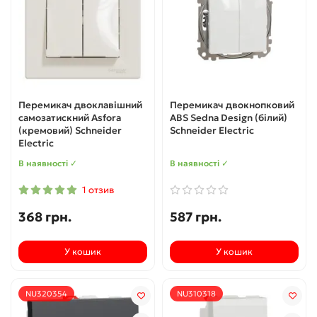
Перемикач двоклавішний
Перемикач двокнопковий
самозатискний Asfora
ABS Sedna Design (білий)
(кремовий) Schneider
Schneider Electric
Electric
В наявності ✓
В наявності ✓
1 отзив
368 грн.
587 грн.
У кошик
У кошик
NU320354
NU310318