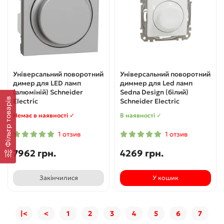
Універсальний поворотний
Універсальний поворотний
димер для LED ламп
диммер для Led ламп
(алюміній) Schneider
Sedna Design (білий)
Фільтр товарів
Electric
Schneider Electric
Немає в наявності ✓
В наявності ✓
1 отзив
1 отзив
7962 грн.
4269 грн.
Закінчилися
У кошик
|<
<
1
2
3
4
5
6
7