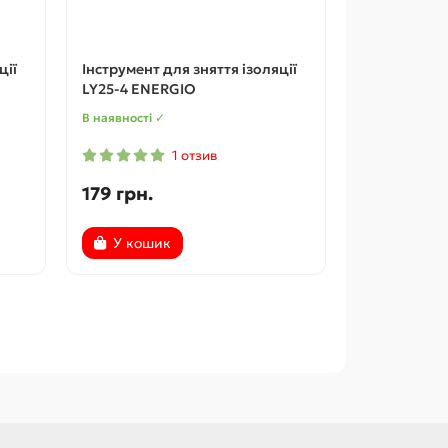
ції
Інструмент для зняття ізоляції
LY25-4 ENERGIO
В наявності ✓
1 отзив
179 грн.
У кошик