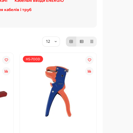
качі
Кабельні вводи ENERGIO
я кабелів і труб
HS-700D