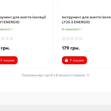
румент для зняття ізоляції
Інструмент для зняття ізоля
D1 ENERGIO
LY25-3 ENERGIO
явності ✓
В наявності ✓
 грн.
179 грн.
У кошик
У кошик
Показано від 1 до 8 з 8 (всього сторінок: 1)