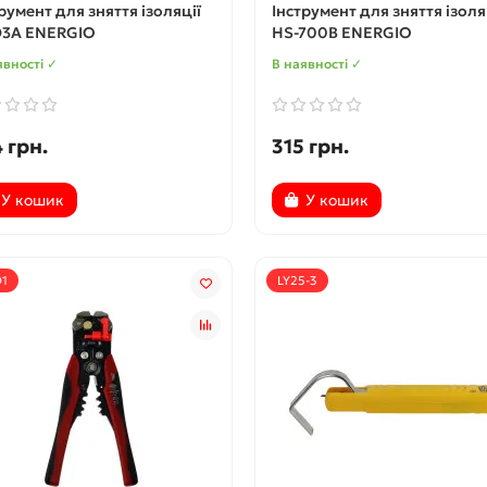
румент для зняття ізоляції
Інструмент для зняття ізоля
D3A ENERGIO
HS-700B ENERGIO
явності ✓
В наявності ✓
 грн.
315 грн.
У кошик
У кошик
D1
LY25-3