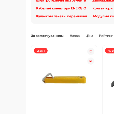
Електротехнічні інструменти
Запобіжники
Кабельні конектори ENERGIO
Контактори 
Кулачкові пакетні перемикачі
Модульні к
За замовчуванням
Назва
Ціна
Рейтинг
LY25-1
FS-