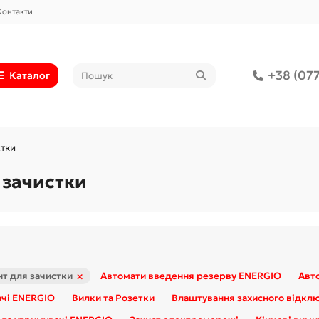
Контакти
+38 (077
Каталог
стки
 зачистки
×
нт для зачистки
Автомати введення резерву ENERGIO
Авт
ачі ENERGIO
Вилки та Розетки
Влаштування захисного відкл