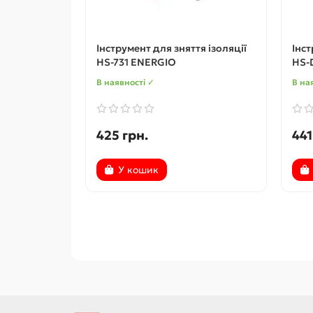
Інструмент для зняття ізоляції
Інст
HS-731 ENERGIO
HS-
В наявності ✓
В на
425 грн.
441
У кошик