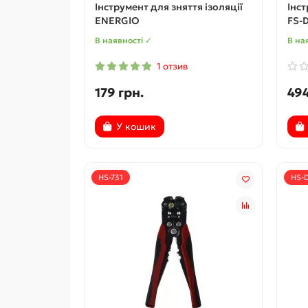
Інструмент для зняття ізоляції
Інст
ENERGIO
FS-
В наявності ✓
В на
1 отзив
179 грн.
494
У кошик
HS-731
HS-