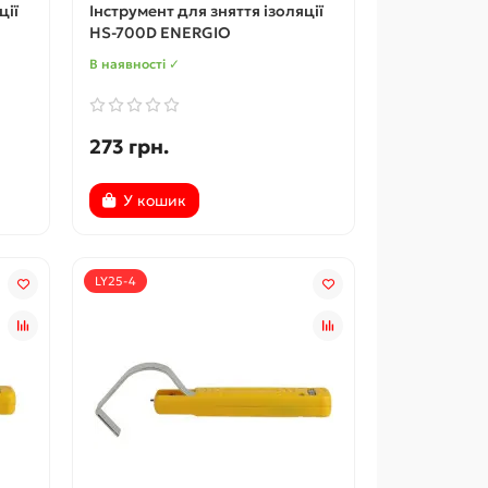
ції
Інструмент для зняття ізоляції
HS-700D ENERGIO
В наявності ✓
273 грн.
У кошик
LY25-4