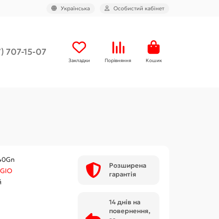
Українська
Особистий кабінет
) 707-15-07
Закладки
Порівняння
Кошик
40Gn
Розширена
GIO
гарантія
й
14 днів на
повернення,