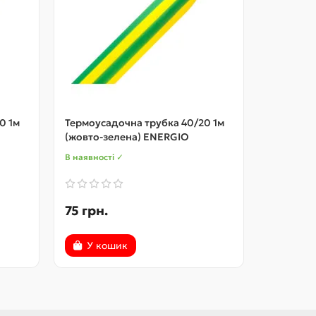
0 1м
Термоусадочна трубка 40/20 1м
Термоуса
(жовто-зелена) ENERGIO
(жовта) 
В наявності ✓
В наявност
75 грн.
40 грн.
У кошик
У ко