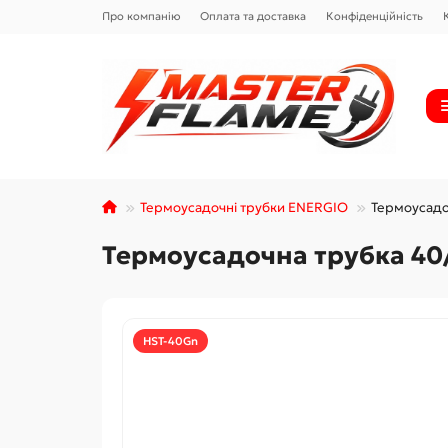
Про компанію
Оплата та доставка
Конфіденційність
Термоусадочні трубки ENERGIO
Термоусадо
Термоусадочна трубка 40/
HST-40Gn