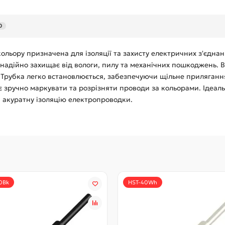
0
льору призначена для ізоляції та захисту електричних з'єднань
 надійно захищає від вологи, пилу та механічних пошкоджень. 
 Трубка легко встановлюється, забезпечуючи щільне прилягання
яє зручно маркувати та розрізняти проводи за кольорами. Ідеал
а акуратну ізоляцію електропроводки.
0Bk
HST-40Wh