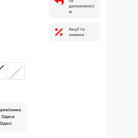
за
домовленіст
ю
Акції та
знижки
еревізника
. Одеса
 Одесі