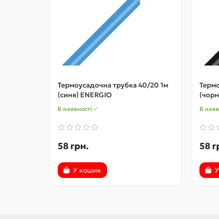
Термоусадочна трубка 40/20 1м
Термо
(синя) ENERGIO
(чор
В наявності ✓
В наяв
58 грн.
58 г
У кошик
У