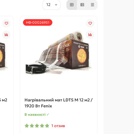
НФ-00026951
5 м2
Нагрівальний мат LDTS M 12 м2 /
1920 Вт Fenix
В наявності ✓
1 отзив