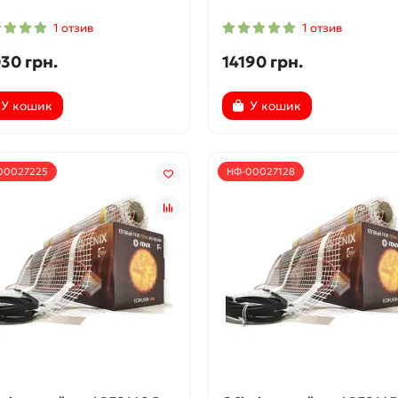
1 отзив
1 отзив
30 грн.
14190 грн.
У кошик
У кошик
00027225
НФ-00027128