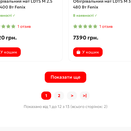
рівальний мат LDTS M 2.5
Обігрівальний мат LDTS M 3 
 400 Вт Fenix
480 Вт Fenix
явності ✓
В наявності ✓
1 отзив
1 отзив
0 грн.
7390 грн.
У кошик
У кошик
Показати ще
1
2
>
>|
Показано від 1 до 12 з 13 (всього сторінок: 2)