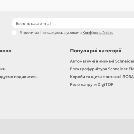
Я прочитав і погоджуюсь з умовами
Конфіденційність
ково
Популярні категорії
Автоматичні вимикачі Schneider
ики
Електрофурнітура Schneider Ele
дуємо подивитись
Короби та щити монтажні ЛОЗА
Реле напруги DigiTOP