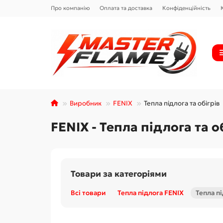
Про компанію
Оплата та доставка
Конфіденційність
Виробник
FENIX
Тепла підлога та обігрів
FENIX - Тепла підлога та о
Товари за категоріями
Всі товари
Тепла підлога FENIX
Тепла пі