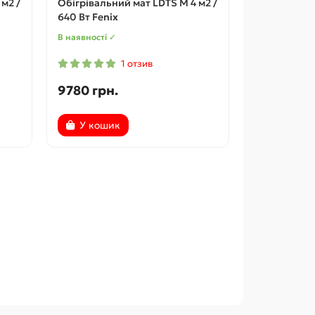
м2 /
Обігрівальний мат LDTS M 4 м2 /
640 Вт Fenix
В наявності ✓
1 отзив
9780 грн.
У кошик