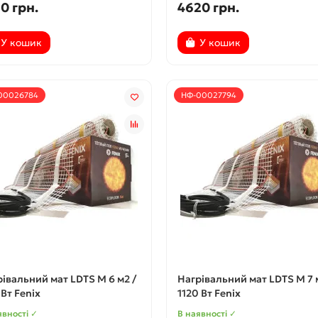
0 грн.
4620 грн.
У кошик
У кошик
00026784
НФ-00027794
івальний мат LDTS M 6 м2 /
Нагрівальний мат LDTS M 7 
Вт Fenix
1120 Вт Fenix
явності ✓
В наявності ✓