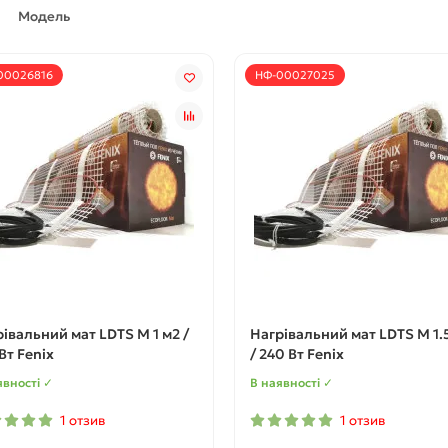
Модель
00026816
НФ-00027025
івальний мат LDTS M 1 м2 /
Нагрівальний мат LDTS M 1.
Вт Fenix
/ 240 Вт Fenix
явності ✓
В наявності ✓
1 отзив
1 отзив