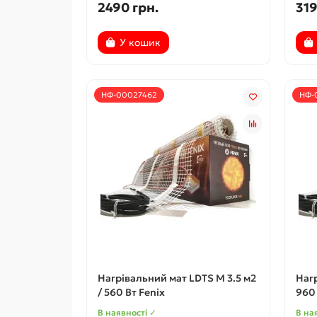
2490 грн.
319
У кошик
НФ-00027462
НФ-
Нагрівальний мат LDTS M 3.5 м2
Нагр
/ 560 Вт Fenix
960 
В наявності ✓
В на