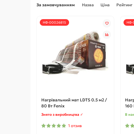
За замовчуванням
Назва
Ціна
Рейтинг
НФ-00026815
НФ-
Нагрівальний мат LDTS 0.5 м2 /
Нагр
80 Вт Fenix
160 
Знято з виробництва ✓
В на
1 отзив