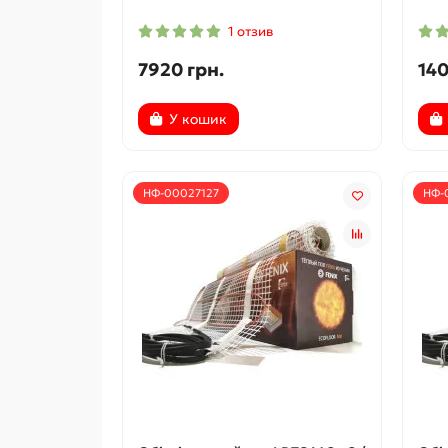
1 отзив
7920 грн.
140
У кошик
НФ-00027127
НФ-