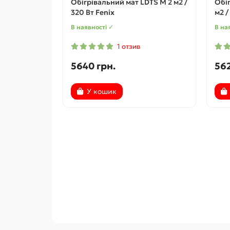
Обігрівальний мат LDTS M 2 м2 /
Обіг
320 Вт Fenix
м2 /
В наявності ✓
В на
1 отзив
5640 грн.
562
У кошик