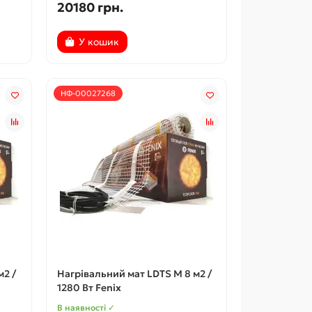
20180 грн.
У кошик
НФ-00027268
м2 /
Нагрівальний мат LDTS M 8 м2 /
1280 Вт Fenix
В наявності ✓