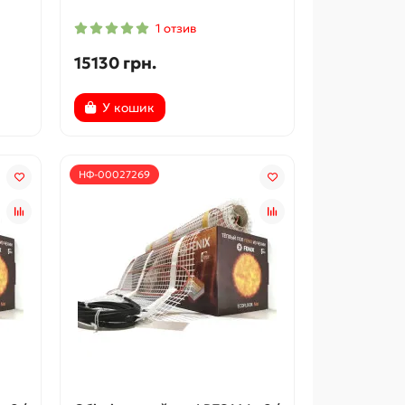
1 отзив
15130 грн.
У кошик
НФ-00027269