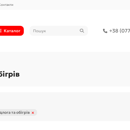
Контакти
+38 (077
Каталог
бігрів
×
длога та обігрів