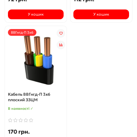
У кошик
У кошик
ВВГнгд-П 3х6
Кабель ВВГнгд-П 3х6
плоский ЗЗЦМ
В наявності ✓
170 грн.