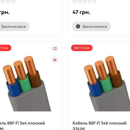
грн.
47 грн.
Закінчилися
Закінчилися
П 3x4
ВВГ-П 3x6
ель ВВГ-П 3x4 плоский
Кабель ВВГ-П 3x6 плоский
ЦМ
ЗЗЦМ