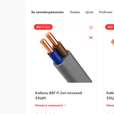
За замовчуванням
Назва
Ціна
Рейтинг
ВВГ-П 2x4
ВВГ-
Кабель ВВГ-П 2x4 плоский
Кабе
ЗЗЦМ
ЗЗ
Немає в наявності ✓
Нема