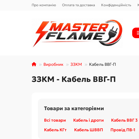
Про компанію
Оплата та доставка
Конфіденційність
Виробник
ЗЗКМ
Кабель ВВГ-П
ЗЗКМ - Кабель ВВГ-П
Товари за категоріями
Всі товари
Кабель і дроти
Кабель ВВГ 3
Кабель КГт
Кабель ШВВП
Провід ПВ-1