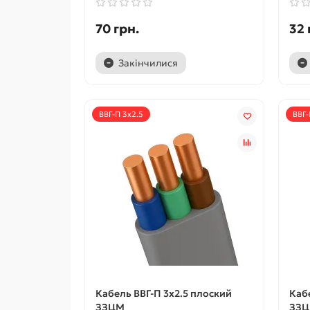
70 грн.
32 
Закінчилися
ВВГ-П 3x2.5
ВВГ-
Кабель ВВГ-П 3x2.5 плоский
Каб
ЗЗЦМ
ЗЗ