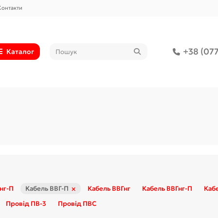
Контакти
+38 (077
Каталог
×
 нг-П
Кабель ВВГ-П
Кабель ВВГнг
Кабель ВВГнг-П
Каб
Провід ПВ-3
Провід ПВС